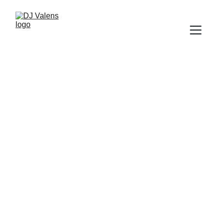
VALENS
Descubra o melhor da Tribal 
House e deixe-se levar para sua 
melhor experiência com o Circuit.